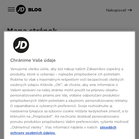
Nakupovať
Mapa stránok
Články
Ako sa obliecť na pilates?
Chránime Vaše údaje
Ako sa obliecť do fitka? Pozrite si naše tipy
Ako si vybrať športovú podprsenku?
Venujeme všetko úsilie, aby bol nákup našich Zákazníkov úspešný a
Ako vybrať veľkosť topánok?
produkty, ktoré si vyberajú – najlepšie prispôsobené ich potrebám.
Ako čistiť semišové topánky? Spôsoby na rozmarný
Robíme to však s maximálnym rešpektom voči bezpečnosti všetkých
materiál
osobných údajov. Kliknite „OK”, ak chcete, aby sme informácie o
Ako čistiť adidas Gazelle?
Vašom správaní na našej stránke mohli použiť na prípravu obsahu
Salomon On. Ako zvoliť správnu veľkosť obuvi série
personalizovaného priamo pre Vás, vrátane odporúčaní produktov
XT?
prispôsobených Vašim potrebám a záujmom, personalizovanej reklamy
Čo urobiť, aby topánky neodierali?
či zapamätania si vybraných preferencií. Svoje rozhodnutie aj
nastavenia týkajúce sa súborov cookie môžete kedykoľvek zmeniť, a to
Tréning doma alebo vo fitku? Vyberte si ideálne
kliknutím na „Prispôsobiť”. Ak nechcete dostávať personalizovanú
športové oblečenie
ponuku produktov prispôsobenú Vašim preferenciám, vyberte možnosť
Aké topánky si vybrať na mestský beh po asfalte?
zásadách
„Odmietnuť všetky”. Viac informácií nájdete v našich
Ako sa obliecť na jogu?
ochrany osobných údajov.