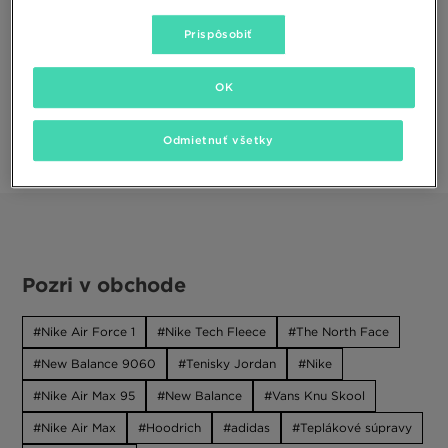
Stránky
Prispôsobiť
Novinky
Mapa stránok
HOME
OK
Kategórie
Odmietnuť všetky
Príručky
Trendy
Pozri v obchode
Nike Air Force 1
Nike Tech Fleece
The North Face
New Balance 9060
Tenisky Jordan
Nike
Nike Air Max 95
New Balance
Vans Knu Skool
Nike Air Max
Hoodrich
adidas
Teplákové súpravy