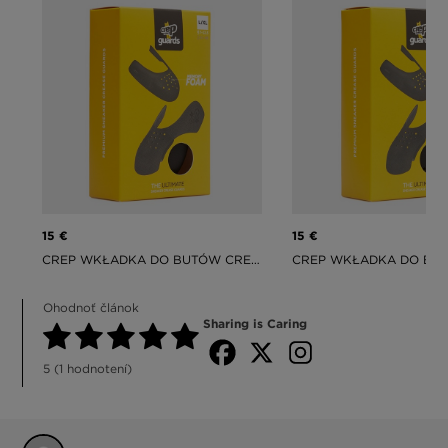
15 €
15 €
CREP WKŁADKA DO BUTÓW CREP\SNEAKER GUARDS 2.0 L/XL
Ohodnoť článok
Sharing is Caring
5
(
1
hodnotení)