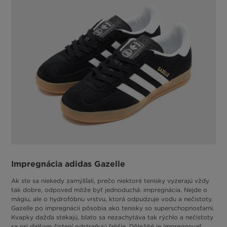
Impregnácia adidas Gazelle
Ak ste sa niekedy zamýšľali, prečo niektoré tenisky vyzerajú vždy
tak dobre, odpoveď môže byť jednoduchá: impregnácia. Nejde o
mágiu, ale o hydrofóbnu vrstvu, ktorá odpudzuje vodu a nečistoty.
Gazelle po impregnácii pôsobia ako tenisky so superschopnosťami.
Kvapky dažďa stekajú, blato sa nezachytáva tak rýchlo a nečistoty
sa pri ďalšom čistení odstraňujú ľahšie. Dôležité je impregnovať