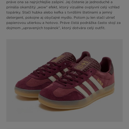
práve ona sa najrýchlejšie zašpiní. Jej čistenie je jednoduché a
prináša okamžitý „wow“ efekt, ktorý vizuálne ovplyvní celý vzhľad
topánky. Stačí hubka alebo kefka s tvrdšími štetinami a jemný
detergent, pokojne aj obyčajné mydlo. Potom ju len stačí utrieť
papierovou utierkou a hotovo. Práve čistá podrážka často stojí za
dojmom „upravených topánok“, ktorý dotvára celý outfit.