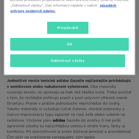
zásadách
„Odmietnuť všetky”. Viac informácií nájdete v našich
ochrany osobných údajov.
Prispôsobiť
OK
50 €
80 €
56 €
80 €
ADIDAS GAZELLE BOLD J
ADIDAS GAZELLE BOLD J
Odmietnuť všetky
Otázka materiálu
Jednotlivé verzie tenisiek adidas Gazelle najčastejšie prichádzajú
v semišovom alebo nubukovom vyhotovení.
Oba materiály
vyzerajú skvelo, no správajú sa inak než hladká koža. Treba počítať
s tým, že rýchlejšie pohlcujú prach a pod vplyvom vlhkosti menia
štruktúru. Pranie v práčke jednoducho neprichádza do úvahy.
Takéto materiály si vyžadujú ručné čistenie, vhodné prípravky a
nulovú improvizáciu typu saponát na riad, kefa alebo sušenie na
adidas
radiátore. Vloženie páru
Gazelle do práčky či iné príliš
agresívne zásahy sú najrýchlejšou cestou k strate tvaru, farby aj
komfortu. Pri starostlivosti je preto kľúčová jemnosť a pravidelnosť.
Čím skôr na znečistenie zareagujete, tým lepšie.