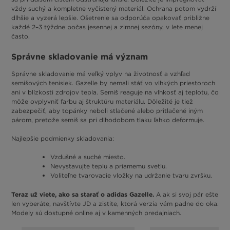
vždy suchý a kompletne vyčistený materiál. Ochrana potom vydrží
dlhšie a vyzerá lepšie. Ošetrenie sa odporúča opakovať približne
každé 2–3 týždne počas jesennej a zimnej sezóny, v lete menej
často.
Správne skladovanie má význam
Správne skladovanie má veľký vplyv na životnosť a vzhľad
semišových tenisiek. Gazelle by nemali stáť vo vlhkých priestoroch
ani v blízkosti zdrojov tepla. Semiš reaguje na vlhkosť aj teplotu, čo
môže ovplyvniť farbu aj štruktúru materiálu. Dôležité je tiež
zabezpečiť, aby topánky neboli stlačené alebo pritlačené iným
párom, pretože semiš sa pri dlhodobom tlaku ľahko deformuje.
Najlepšie podmienky skladovania:
Vzdušné a suché miesto.
Nevystavujte teplu a priamemu svetlu.
Voliteľne tvarovacie vložky na udržanie tvaru zvršku.
Teraz už viete, ako sa starať o adidas Gazelle.
A ak si svoj pár ešte
len vyberáte, navštívte JD a zistite, ktorá verzia vám padne do oka.
Modely sú dostupné online aj v kamenných predajniach.