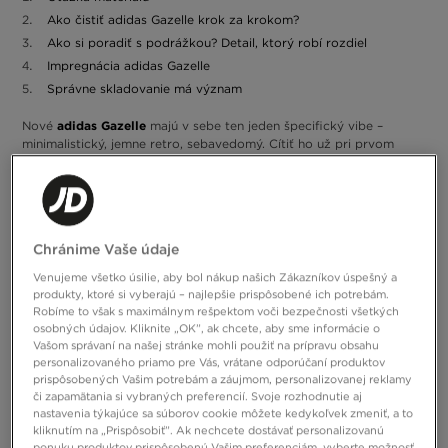
Ako čistiť adidas Gazelle krok za krokom?
Ako si poradiť s podrážkou? Detail, ktorý robí rozdiel
Impregnácia adidas Gazelle
Správne skladovanie má význam
adidas Gazelle
Nové
majú v sebe ten jeden špecifický vibe –
minimalistický, jemne retro, sebavedomý. Cítiť ho už pri prvom
kroku po odchode z domu. Lenže potom príde realita: dážď,
mestský prach, tráva v parku, rozliate latte. Niektorým stačí jeden
deň a začnú hľadať spôsob, ako osviežiť zvršok alebo podrážku.
Niet sa čomu čudovať, že sa v hlave objaví otázka: ako čistiť
adidas Gazelle? Tento návod vznikol pre tých, ktorí berú tenisky
Chránime Vaše údaje
ako core svojich outfitov, nie ako obyčajné „topánky na chodenie“.
Ak
Pre tých, ktorí vedia, že clean pair dokáže viac než celý outfit.
Venujeme všetko úsilie, aby bol nákup našich Zákazníkov úspešný a
sa chcete naučiť čistiť adidas Gazelle tak, aby vyzerali sviežo
produkty, ktoré si vyberajú – najlepšie prispôsobené ich potrebám.
nielen deň po kúpe, ale aj po týždňoch intenzívneho nosenia, ste
Robíme to však s maximálnym rešpektom voči bezpečnosti všetkých
na správnom mieste.
Pozrite si všetky naše tipy.
osobných údajov. Kliknite „OK”, ak chcete, aby sme informácie o
Vašom správaní na našej stránke mohli použiť na prípravu obsahu
personalizovaného priamo pre Vás, vrátane odporúčaní produktov
prispôsobených Vašim potrebám a záujmom, personalizovanej reklamy
či zapamätania si vybraných preferencií. Svoje rozhodnutie aj
nastavenia týkajúce sa súborov cookie môžete kedykoľvek zmeniť, a to
kliknutím na „Prispôsobiť”. Ak nechcete dostávať personalizovanú
ponuku produktov prispôsobenú Vašim preferenciám, vyberte možnosť