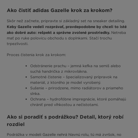
Ako čistiť adidas Gazelle krok za krokom?
Skôr než začnete, pripravte si základný set na sneaker detailing.
Keby Gazelle vedeli rozprávať, pravdepodobne by chceli to isté
ako dobré auto: rešpekt a správne zvolené prostriedky.
Netreba
mať po ruke polovicu obchodu s doplnkami. Stačí trochu
trpezlivosti.
Proces čistenia krok za krokom:
Odstránenie prachu – jemná kefka na semiš alebo
suchá handrička z mikrovlákna.
Samotné čistenie – špecializovaný prípravok na
materiál, z ktorého je model vyrobený.
Sušenie – prirodzene, mimo radiátorov a priameho
slnka.
Ochrana – hydrofóbne impregnácie, ktoré pomáhajú
chrániť pred vlhkosťou a nečistotami.
Ako si poradiť s podrážkou? Detail, ktorý robí
rozdiel
Podrážka v modeli Gazelle nehrá hlavnú rolu, tú má zvršok, no